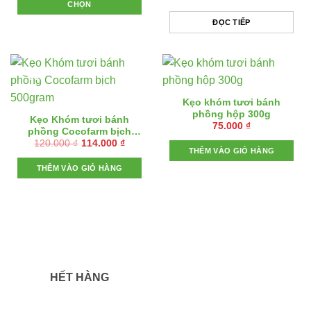
gốc
hiện
CHỌN
80.750 ₫
tùy
tùy
là:
tại
đến
Sản
80.000 ₫.
là:
114.000 ₫
ĐỌC TIẾP
chọn
chọn
76.000 ₫.
phẩm
có
có
này
thể
thể
có
được
được
- 5%
nhiều
chọn
chọn
biến
trên
trên
Kẹo khóm tươi bánh
thể.
trang
trang
phồng hộp 300g
Kẹo Khóm tươi bánh
Các
75.000
₫
sản
sản
phồng Cocofarm bịch
tùy
phẩm
phẩm
Giá
Giá
120.000
₫
114.000
₫
500gram
gốc
hiện
THÊM VÀO GIỎ HÀNG
chọn
là:
tại
có
THÊM VÀO GIỎ HÀNG
120.000 ₫.
là:
114.000 ₫.
thể
được
chọn
- 5%
- 5%
trên
trang
sản
phẩm
HẾT HÀNG