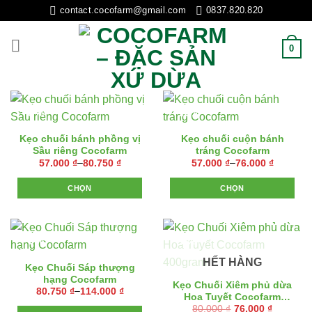
Skip
contact.cocofarm@gmail.com
0837.820.820
to
content
0
- 5%
- 12%
Kẹo chuối bánh phồng vị
Kẹo chuối cuộn bánh
Sầu riêng Cocofarm
tráng Cocofarm
Khoảng
Khoảng
57.000
₫
–
80.750
₫
57.000
₫
–
76.000
₫
giá:
giá:
từ
từ
CHỌN
57.000 ₫
CHỌN
57.000 ₫
đến
đến
Sản
Sản
80.750 ₫
76.000 ₫
phẩm
phẩm
này
này
- 5%
- 5%
có
có
HẾT HÀNG
nhiều
nhiều
Kẹo Chuối Sáp thượng
biến
biến
hạng Cocofarm
Kẹo Chuối Xiêm phủ dừa
Khoảng
80.750
₫
–
114.000
₫
thể.
thể.
Hoa Tuyết Cocofarm
giá:
Các
Các
Giá
Giá
từ
80.000
₫
76.000
₫
400gram