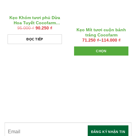
Kẹo Khóm tươi phủ Dừa
Hoa Tuyết Cocofarm
Giá
Giá
95.000
₫
90.250
₫
400gram
Kẹo Mít tươi cuộn bánh
gốc
hiện
tráng Cocofarm
là:
tại
95.000 ₫.
là:
Khoảng
ĐỌC TIẾP
71.250
₫
–
114.000
₫
90.250 ₫.
giá:
từ
CHỌN
71.250 ₫
đến
Sản
114.000 ₫
phẩm
này
có
nhiều
biến
ĐĂNG KÝ NHẬN TIN
thể.
Các
tùy
Hãy tham gia đăng ký thành viên để nhận được những thông tin mới
chọn
nhất từ chúng tôi
có
thể
được