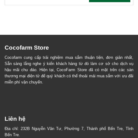
chọn
trên
trang
sản
phẩm
Cocofarm Store
Cocofarm cung cấp trải nghiệm mua sắm thuận tiện, đơn giản nhất,
Sẵn sàng lắng nghe ý kiến khách hàng từ đó làm cơ sở cho dịch vụ
hậu mãi chu đáo. Hiện tại, CocoFarm Store đã có mặt trên các sàn
thương mại điện tử để quý khách có thể thoải mái mua sắm với ưu đãi
miễn phí vận chuyển.
Liên hệ
Địa chỉ: 232B Nguyễn Văn Tư, Phường 7, Thành phố Bến Tre, Tỉnh
Bến Tre.